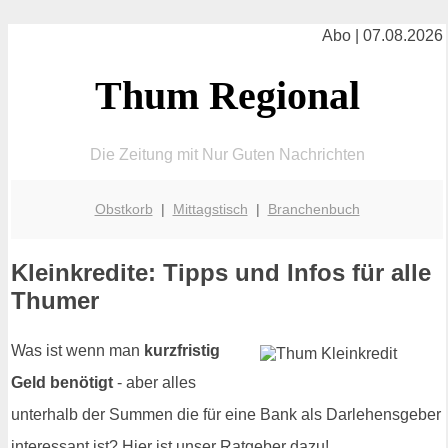
Abo | 07.08.2026
Thum Regional
Die Zeitung mit Nur Guten Nachrichten
Obstkorb
|
Mittagstisch
|
Branchenbuch
Kleinkredite: Tipps und Infos für alle
Thumer
Was ist wenn man
kurzfristig
Geld benötigt
- aber alles
unterhalb der Summen die für eine Bank als Darlehensgeber
interessant ist? Hier ist unser Ratgeber dazu!